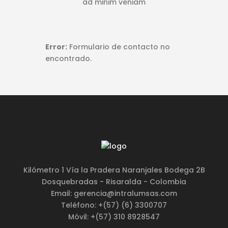
ad minim veniam
Error:
Formulario de contacto no
encontrado.
Kilómetro 1 Vía la Pradera Naranjales Bodega 2B
Dosquebradas - Risaralda - Colombia
Email: gerencia@intralumsas.com
Teléfono: +(57) (6) 3300707
Móvil: +(57) 310 8928547