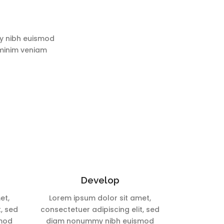
my nibh euismod
 minim veniam
Develop
et,
Lorem ipsum dolor sit amet,
t, sed
consectetuer adipiscing elit, sed
mod
diam nonummy nibh euismod