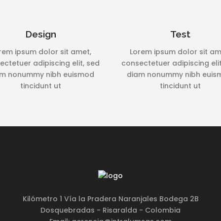
Design
Test
rem ipsum dolor sit amet,
Lorem ipsum dolor sit am
ctetuer adipiscing elit, sed
consectetuer adipiscing eli
am nonummy nibh euismod
diam nonummy nibh euis
tincidunt ut
tincidunt ut
Kilómetro 1 Vía la Pradera Naranjales Bodega 2B
Dosquebradas - Risaralda - Colombia