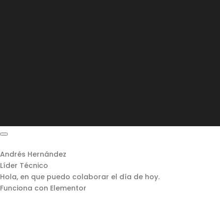
Andrés Hernández
Líder Técnico
Hola, en que puedo colaborar el día de hoy.
Funciona con Elementor