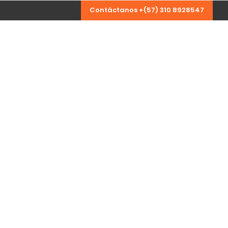
Contáctanos +(57) 310 8928547
vicios
Proyectos
Contacto