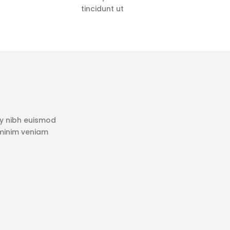
tincidunt ut
my nibh euismod
 minim veniam