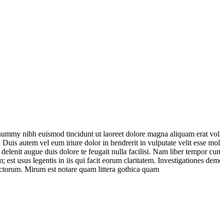
onummy nibh euismod tincidunt ut laoreet dolore magna aliquam erat vol
uis autem vel eum iriure dolor in hendrerit in vulputate velit esse moles
l delenit augue duis dolore te feugait nulla facilisi. Nam liber tempor 
est usus legentis in iis qui facit eorum claritatem. Investigationes demo
ctorum. Mirum est notare quam littera gothica quam