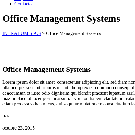
Contacto
Office Management Systems
INTRALUM S.A.S
>
Office Management Systems
Office Management Systems
Lorem ipsum dolor sit amet, consectetuer adipiscing elit, sed diam n
ullamcorper suscipit lobortis nisl ut aliquip ex ea commodo consequat. D
et accumsan et iusto odio dignissim qui blandit praesent luptatum zzri
mazim placerat facer possim assum. Typi non habent claritatem insitam; 
etiam processus dynamicus, qui sequitur mutationem consuetudium le
Date
octubre 23, 2015