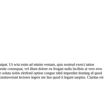
utpat. Ut wisi enim ad minim veniam, quis nostrud exerci tation
tie consequat, vel illum dolore eu feugiat nulla facilisis at vero eros
cum soluta nobis eleifend option congue nihil imperdiet doming id quod
nstraverunt lectores legere me lius quod ii legunt saepius. Claritas est