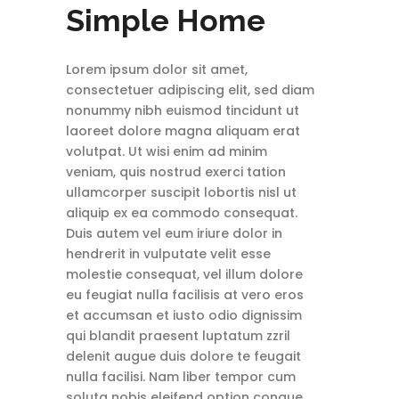
Simple Home
Lorem ipsum dolor sit amet,
consectetuer adipiscing elit, sed diam
nonummy nibh euismod tincidunt ut
laoreet dolore magna aliquam erat
volutpat. Ut wisi enim ad minim
veniam, quis nostrud exerci tation
ullamcorper suscipit lobortis nisl ut
aliquip ex ea commodo consequat.
Duis autem vel eum iriure dolor in
hendrerit in vulputate velit esse
molestie consequat, vel illum dolore
eu feugiat nulla facilisis at vero eros
et accumsan et iusto odio dignissim
qui blandit praesent luptatum zzril
delenit augue duis dolore te feugait
nulla facilisi. Nam liber tempor cum
soluta nobis eleifend option congue