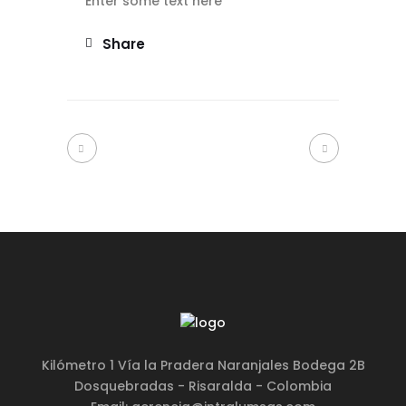
Enter some text here
Share
Kilómetro 1 Vía la Pradera Naranjales Bodega 2B
Dosquebradas - Risaralda - Colombia