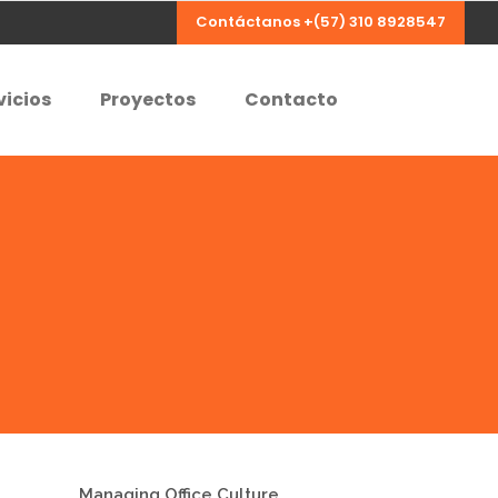
Contáctanos +(57) 310 8928547
vicios
Proyectos
Contacto
Managing Office Culture