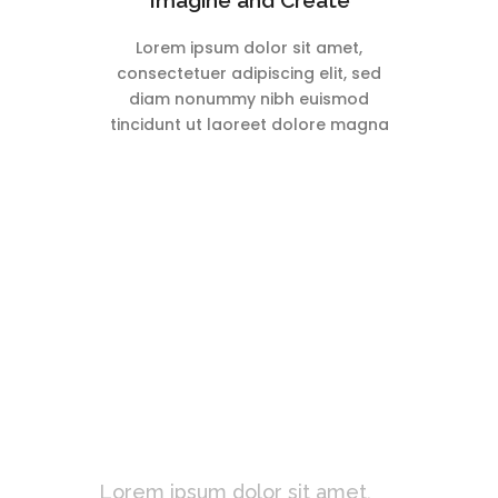
Imagine and Create
Lorem ipsum dolor sit amet,
consectetuer adipiscing elit, sed
diam nonummy nibh euismod
tincidunt ut laoreet dolore magna
What Are You
Waiting For?
StartIt Today!
Lorem ipsum dolor sit amet,