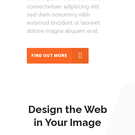
consectetuer adipiscing elit,
sed diam nonummy nibh
euismod tincidunt ut laoreet
dolore magna aliquam erat.
FIND OUT MORE
Design the Web
in Your Image