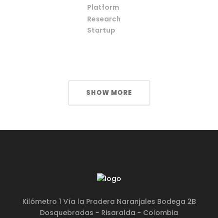
Platform
Research
Startup
SHOW MORE
Kilómetro 1 Vía la Pradera Naranjales Bodega 2B
Dosquebradas - Risaralda - Colombia