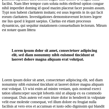
facilisi. Nam liber tempor cum soluta nobis eleifend option congue
nihil imperdiet doming id quod mazim placerat facer possim assum.
Typi non habent claritatem insitam; est usus legentis in iis qui facit
eorum claritatem. Investigationes demonstraverunt lectores legere
me lius quod ii legunt saepius. Claritas est etiam processus
dynamicus, qui sequitur mutationem consuetudium lectorum. Mirum
est notare quam littera
Lorem ipsum dolor sit amet, consectetuer adipiscing
elit, sed diam nonummy nibh euismod tincidunt ut
laoreet dolore magna aliquam erat volutpat.
Lorem ipsum dolor sit amet, consectetuer adipiscing elit, sed diam
nonummy nibh euismod tincidunt ut laoreet dolore magna aliquam
erat volutpat. Ut wisi enim ad minim veniam, quis nostrud exerci
tation ullamcorper suscipit lobortis nisl ut aliquip ex ea commodo
consequat. Duis autem vel eum iriure dolor in hendrerit in vulputate
velit esse molestie consequat, vel illum dolore eu feugiat nulla
facilisis at vero eros et accumsan et iusto odio dignissim qui blandit