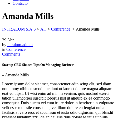
Contacto
Amanda Mills
INTRALUM S.A.S
>
All
>
Conference
>
Amanda Mills
29
Abr
by
intralum-admin
in
Conference
Comments
Startup CEO Shares Tips On Managing Business
– Amanda Mills
Lorem ipsum dolor sit amet, consectetuer adipiscing elit, sed diam
nonummy nibh euismod tincidunt ut laoreet dolore magna aliquam
erat volutpat. Ut wisi enim ad minim veniam, quis nostrud exerci
tation ullamcorper suscipit lobortis nisl ut aliquip ex ea commodo
consequat. Duis autem vel eum iriure dolor in hendrerit in vulputate
velit esse molestie consequat, vel illum dolore eu feugiat nulla
facilisis at vero eros et accumsan et iusto odio dignissim qui blandit
praesent luptatum zzril delenit augue duis dolore te feugait nulla