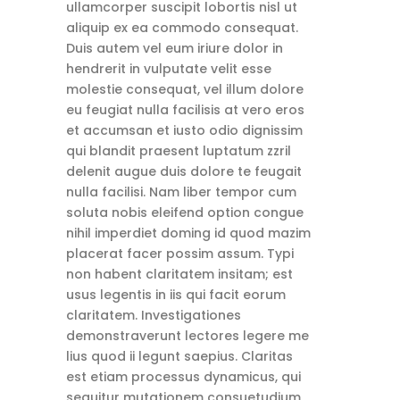
ullamcorper suscipit lobortis nisl ut
aliquip ex ea commodo consequat.
Duis autem vel eum iriure dolor in
hendrerit in vulputate velit esse
molestie consequat, vel illum dolore
eu feugiat nulla facilisis at vero eros
et accumsan et iusto odio dignissim
qui blandit praesent luptatum zzril
delenit augue duis dolore te feugait
nulla facilisi. Nam liber tempor cum
soluta nobis eleifend option congue
nihil imperdiet doming id quod mazim
placerat facer possim assum. Typi
non habent claritatem insitam; est
usus legentis in iis qui facit eorum
claritatem. Investigationes
demonstraverunt lectores legere me
lius quod ii legunt saepius. Claritas
est etiam processus dynamicus, qui
sequitur mutationem consuetudium