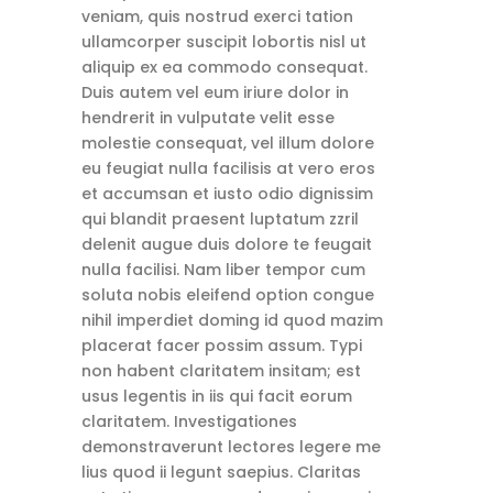
veniam, quis nostrud exerci tation
ullamcorper suscipit lobortis nisl ut
aliquip ex ea commodo consequat.
Duis autem vel eum iriure dolor in
hendrerit in vulputate velit esse
molestie consequat, vel illum dolore
eu feugiat nulla facilisis at vero eros
et accumsan et iusto odio dignissim
qui blandit praesent luptatum zzril
delenit augue duis dolore te feugait
nulla facilisi. Nam liber tempor cum
soluta nobis eleifend option congue
nihil imperdiet doming id quod mazim
placerat facer possim assum. Typi
non habent claritatem insitam; est
usus legentis in iis qui facit eorum
claritatem. Investigationes
demonstraverunt lectores legere me
lius quod ii legunt saepius. Claritas