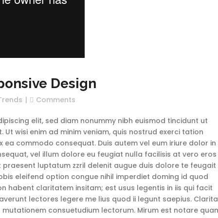
ponsive Design
Trends
Comments
ipiscing elit, sed diam nonummy nibh euismod tincidunt ut
 Ut wisi enim ad minim veniam, quis nostrud exerci tation
p ex ea commodo consequat. Duis autem vel eum iriure dolor in
sequat, vel illum dolore eu feugiat nulla facilisis at vero eros
 praesent luptatum zzril delenit augue duis dolore te feugait
nobis eleifend option congue nihil imperdiet doming id quod
habent claritatem insitam; est usus legentis in iis qui facit
erunt lectores legere me lius quod ii legunt saepius. Clarit
ur mutationem consuetudium lectorum. Mirum est notare qua