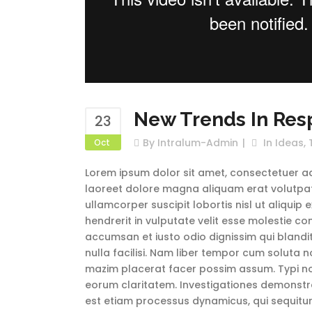
New Trends In Res
23
By
Intralum-Admin
In
Ideas
,
Oct
Lorem ipsum dolor sit amet, consectetuer ad
laoreet dolore magna aliquam erat volutpat.
ullamcorper suscipit lobortis nisl ut aliqui
hendrerit in vulputate velit esse molestie con
accumsan et iusto odio dignissim qui blandit
nulla facilisi. Nam liber tempor cum soluta 
mazim placerat facer possim assum. Typi non 
eorum claritatem. Investigationes demonstrav
est etiam processus dynamicus, qui sequit