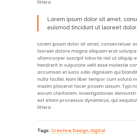
littera
Lorem ipsum dolor sit amet, cons
euismod tincidunt ut laoreet dolo
Lorem ipsum dolor sit amet, consectetuer ad
laoreet dolore magna aliquam erat volutpat.
ullamcorper suscipit lobortis nisl ut aliqui
hendrerit in vulputate velit esse molestie con
accumsan et iusto odio dignissim qui blandit
nulla facilisi. Nam liber tempor cum soluta 
mazim placerat facer possim assum. Typi non 
eorum claritatem. Investigationes demonstrav
est etiam processus dynamicus, qui sequit
littera
Creative
,
Design
,
Digital
Tags: