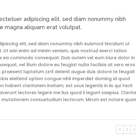
ectetuer adipiscing elit, sed diam nonummy nibh
re magna aliquam erat volutpat.
ipiscing elit, sed diam nonummy nibh euismod tincidunt ut
 Ut wisi enim ad minim veniam, quis nostrud exerci tation
p ex ea commodo consequat. Duis autem vel eum iriure dolor in
sequat, vel illum dolore eu feugiat nulla facilisis at vero eros
 praesent luptatum zzril delenit augue duis dolore te feugait
nobis eleifend option congue nihil imperdiet doming id quod
habent claritatem insitam; est usus legentis in iis qui facit
erunt lectores legere me lius quod ii legunt saepius. Clarit
ur mutationem consuetudium lectorum. Mirum est notare qua