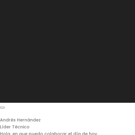
Andrés Hernández
Líder Técnico
Hola, en que puedo colaborar el día de hoy.