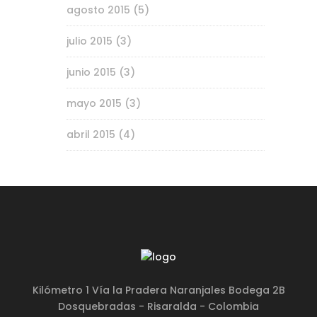
agosto 2015
(5)
julio 2015
(3)
junio 2015
(3)
mayo 2015
(3)
abril 2015
(4)
Kilómetro 1 Vía la Pradera Naranjales Bodega 2B
Dosquebradas - Risaralda - Colombia