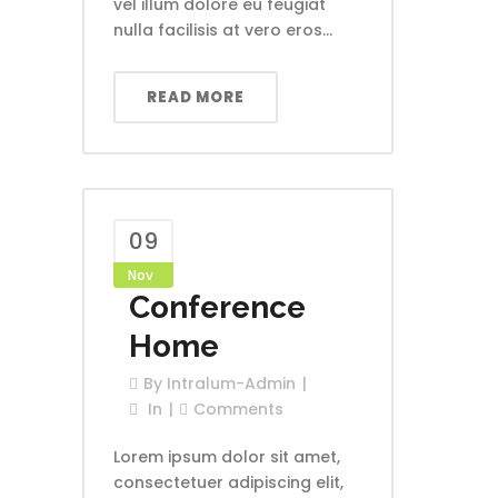
vel illum dolore eu feugiat
nulla facilisis at vero eros...
READ MORE
09
Nov
Conference
Home
By
Intralum-Admin
In
Comments
Lorem ipsum dolor sit amet,
consectetuer adipiscing elit,