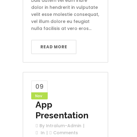
Duis autem vel eum iriure
dolor in hendrerit in vulputate
velit esse molestie consequat,
vel illum dolore eu feugiat
nulla facilisis at vero eros...
READ MORE
09
Nov
App
Presentation
By
Intralum-Admin
In
Comments