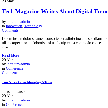
23
May
Tech Magazine Writes About Digital Tren
by
intralum-admin
in
Innovation
,
Technology
Comments
Lorem ipsum dolor sit amet, consectetuer adipiscing elit, sed diam n
ullamcorper suscipit lobortis nisl ut aliquip ex ea commodo consequat. D
eros...
Read More
29
Abr
by
intralum-admin
in
Conference
Comments
Tips & Tricks For Managing A Team
– Justin Pearson
29
Abr
by
intralum-admin
in
Conference