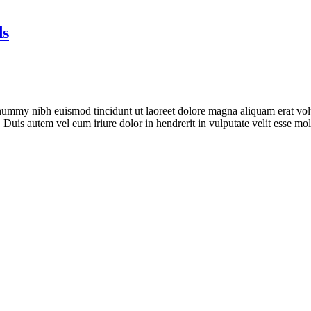
ds
onummy nibh euismod tincidunt ut laoreet dolore magna aliquam erat vol
uis autem vel eum iriure dolor in hendrerit in vulputate velit esse moles