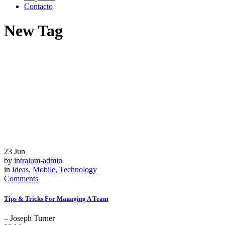
Contacto
New Tag
23
Jun
by
intralum-admin
in
Ideas
,
Mobile
,
Technology
Comments
Tips & Tricks For Managing A Team
– Joseph Turner